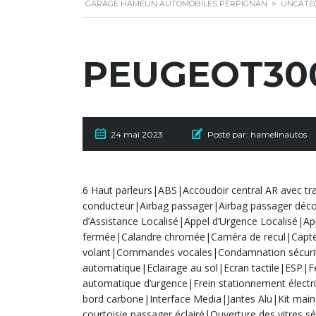
GARAGE HAMELIN AUTOMOBILES PERPIGNAN
>
UNCATE
PEUGEOT30
24 mai 2023
Posté par:
hamelinautos
6 Haut parleurs|ABS|Accoudoir central AR avec tr
conducteur|Airbag passager|Airbag passager déco
d’Assistance Localisé|Appel d’Urgence Localisé|Ap
fermée|Calandre chromée|Caméra de recul|Capteu
volant|Commandes vocales|Condamnation sécurité 
automatique|Eclairage au sol|Ecran tactile|ESP|F
automatique d’urgence|Frein stationnement élect
bord carbone|Interface Media|Jantes Alu|Kit mains-
courtoisie passager éclairé|Ouverture des vitres 