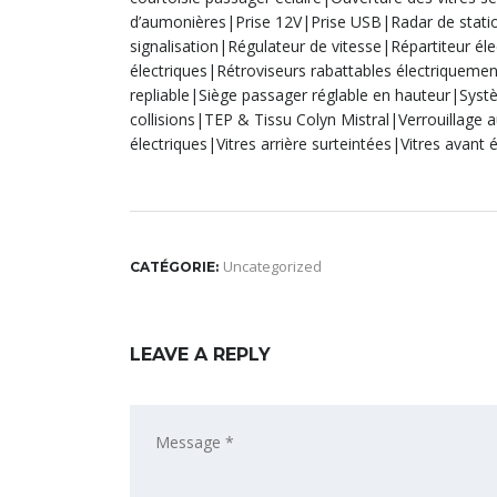
d’aumonières|Prise 12V|Prise USB|Radar de sta
signalisation|Régulateur de vitesse|Répartiteur él
électriques|Rétroviseurs rabattables électriqueme
repliable|Siège passager réglable en hauteur|Syst
collisions|TEP & Tissu Colyn Mistral|Verrouillage au
électriques|Vitres arrière surteintées|Vitres avant
Uncategorized
CATÉGORIE:
LEAVE A REPLY