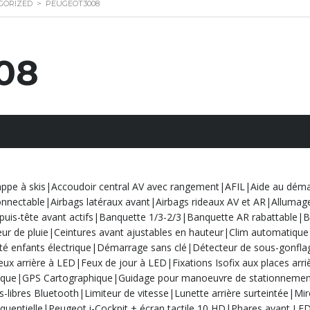
GORIZED
>
PEUGEOT3008
08
appe à skis|Accoudoir central AV avec rangement|AFIL|Aide au déma
nnectable|Airbags latéraux avant|Airbags rideaux AV et AR|Allumag
puis-tête avant actifs|Banquette 1/3-2/3|Banquette AR rabattable|Boi
r de pluie|Ceintures avant ajustables en hauteur|Clim automatiq
enfants électrique|Démarrage sans clé|Détecteur de sous-gonflage 
eux arrière à LED|Feux de jour à LED|Fixations Isofix aux places 
rique|GPS Cartographique|Guidage pour manoeuvre de stationnement|
libres Bluetooth|Limiteur de vitesse|Lunette arrière surteintée|Miro
séquentielle|Peugeot i-Cockpit + écran tactile 10 HD|Phares avant L