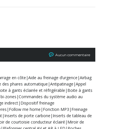
Aucun commentaire
rrage en côte|Aide au freinage d’urgence|Airbag
e des phares automatique|Antipatinage|Appel
te à gants éclairée et réfrigérable|Boite à gants
ue bi-zones|Commandes du système audio au
indirect|Dispositif freinage
arrières|Follow me home|Fonction MP3|Freinage
Inserts de porte carbone|Inserts de tableau de
ir de courtoisie conducteur éclairé|Miroir de
ED|Plafonnier central AV et AR à LED|Poches