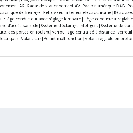
tionnement AR|Radar de stationnement AV|Radio numérique DAB|Re
ectronique de freinage|Rétroviseur intérieur électrochrome|Rétrovise
nt|Siège conducteur avec réglage lombaire|Siège conducteur réglabl
ème d’accès sans clé|Système d’éclairage intelligent|Système de co
to. des portes en roulant|Verrouillage centralisé à distance|Verrouill
 électriques|Volant cuir|Volant multifonction|Volant réglable en profo