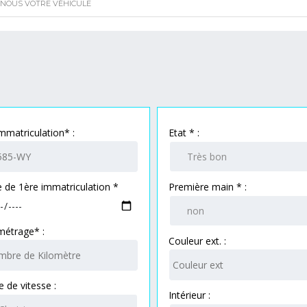
NOUS VOTRE VÉHICULE
mmatriculation* :
Etat * :
 de 1ère immatriculation *
Première main * :
métrage* :
Couleur ext. :
e de vitesse :
Intérieur :