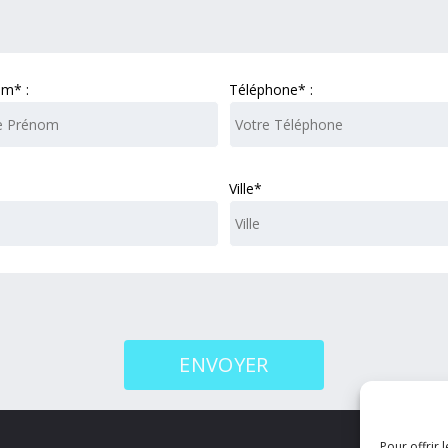
m* :
Téléphone* :
Ville*
Pour offrir 