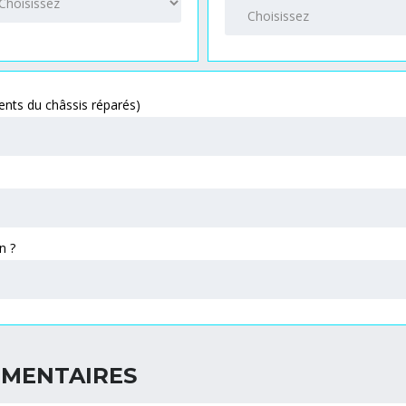
Véhicule a-t-il été gravement accidenté ? (éléments du châssis réparés)
La dernière révision date t-elle de moins d’un an ?
EMENTAIRES