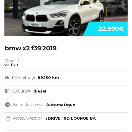
22.990€
bmw x2 f39 2019
Modèle
x2 f39
Kilométrage
99250 km
Carburant
diesel
Boite de vitesse
Automatique
Moteur/Version
sDRIVE 18D LOUNGE BA