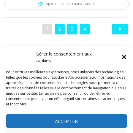
AJOUTER À LA COMPARAISON
1
2
3
4
Gérer le consentement aux
cookies
HORAIRES SERVICE COMMERCIAL
Pour offrir les meilleures expériences, nous utilisons des technologies
Lundi - Vendredi :
8h00 - 12h00 / 14h00 -18h30
telles que les cookies pour stocker et/ou accéder aux informations des
Samedi :
9h00 - 12h00 / 14h00 -17h00
appareils. Le fait de consentir à ces technologies nous permettra de
Dimanche :
Fermé
traiter des données telles que le comportement de navigation ou les ID
uniques sur ce site. Le fait de ne pas consentir ou de retirer son
consentement peut avoir un effet négatif sur certaines caractéristiques
HORAIRES ATELIER
et fonctions.
Lundi - Vendredi :
7h30 - 12h00 / 13h30 - 18h00
Samedi :
Fermé
ACCEPTER
Dimanche :
Fermé