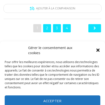
AJOUTER À LA COMPARAISON
1
2
3
4
Gérer le consentement aux
cookies
HORAIRES SERVICE COMMERCIAL
Pour offrir les meilleures expériences, nous utilisons des technologies
Lundi - Vendredi :
8h00 - 12h00 / 14h00 -18h30
telles que les cookies pour stocker et/ou accéder aux informations des
Samedi :
9h00 - 12h00 / 14h00 -17h00
appareils. Le fait de consentir à ces technologies nous permettra de
Dimanche :
Fermé
traiter des données telles que le comportement de navigation ou les ID
uniques sur ce site. Le fait de ne pas consentir ou de retirer son
consentement peut avoir un effet négatif sur certaines caractéristiques
HORAIRES ATELIER
et fonctions.
Lundi - Vendredi :
7h30 - 12h00 / 13h30 - 18h00
Samedi :
Fermé
ACCEPTER
Dimanche :
Fermé